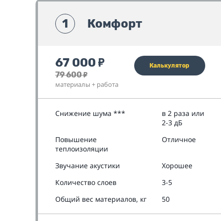
1
Комфорт
67 000
₽
Калькулятор
79 600
₽
материалы + работа
Снижение шума ***
в 2 раза или
2-3 дБ
Повышение
Отличное
теплоизоляции
Звучание акустики
Хорошее
Количество слоев
3-5
Общий вес материалов, кг
50