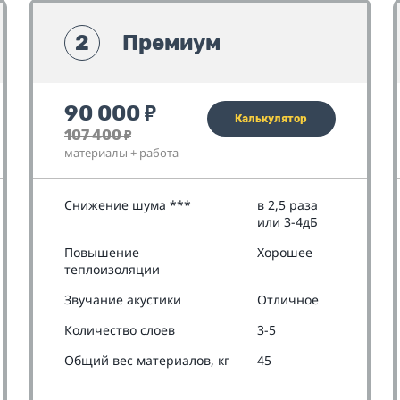
2
Премиум
90 000
₽
Калькулятор
107 400
₽
материалы + работа
Снижение шума ***
в 2,5 раза
или 3-4дБ
Повышение
Хорошее
теплоизоляции
Звучание акустики
Отличное
Количество слоев
3-5
Общий вес материалов, кг
45