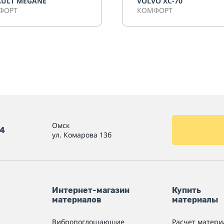
AULT MEGANE
VOLVO XC-70
ФОРТ
КОМФОРТ
Омск
54
ул. Комарова 13б
Интернет-магазин
Купить
материалов
материалы
Вибропоглощающие
Расчет матери