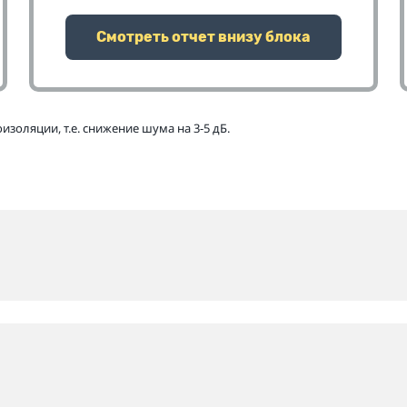
Смотреть отчет внизу блока
золяции, т.е. снижение шума на 3-5 дБ.