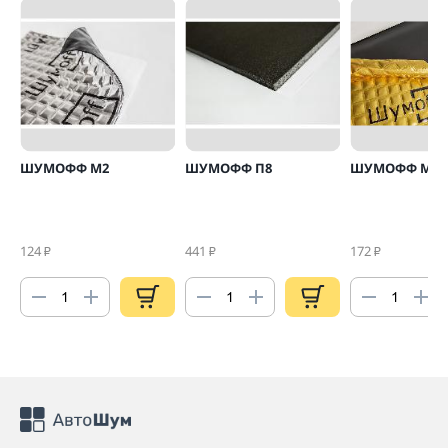
ШУМОФФ М2
ШУМОФФ П8
ШУМОФФ М4
124
441
172
₽
₽
₽