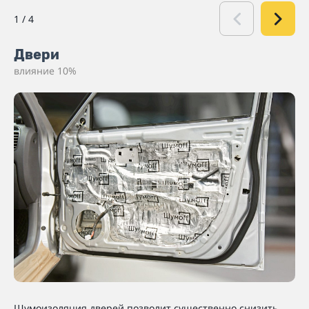
1
/
4
Двери
влияние 10%
Шумоизоляция дверей позволит существенно снизить