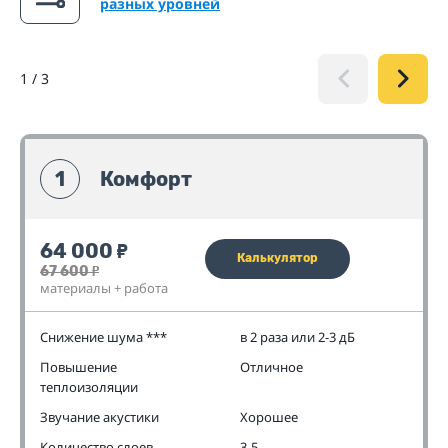
разных уровней
1
/
3
1
Комфорт
64 000
₽
Калькулятор
67 600
₽
материалы + работа
Снижение шума ***
в 2 раза или 2-3 дБ
Повышение
Отличное
теплоизоляции
Звучание акустики
Хорошее
Количество слоев
3-5