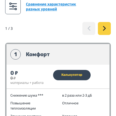
Сравнение характеристик
разных уровней
1
/
3
1
Комфорт
0
₽
Калькулятор
0
₽
материалы + работа
Снижение шума ***
в 2 раза или 2-3 дБ
Повышение
Отличное
теплоизоляции
Звучание акустики
Хорошее