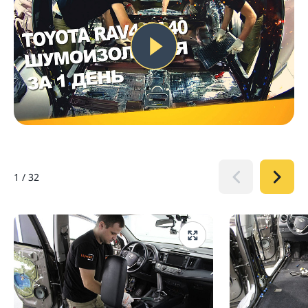
1
/
32